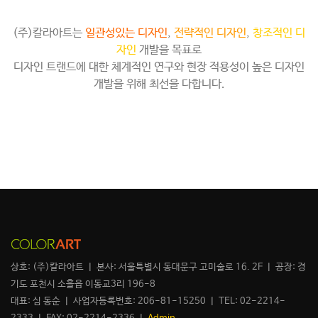
(주)칼라아트는
일관성있는 디자인
,
전략적인 디자인
,
창조적인 디
자인
개발을 목표로
디자인 트랜드에 대한 체계적인 연구와 현장 적용성이 높은 디자인
개발을 위해 최선을 다합니다.
상호: (주)칼라아트 ㅣ 본사: 서울특별시 동대문구 고미술로 16. 2F ㅣ 공장: 경
기도 포천시 소흘읍 이동교3리 196-8
대표: 심 동순 ㅣ 사업자등록번호: 206-81-15250 ㅣ TEL: 02-2214-