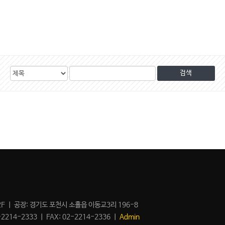
검
검
색
색
대
어
상
F ㅣ 공장: 경기도 포천시 소흘읍 이동교3리 196-8
2214-2333 ㅣ FAX: 02-2214-2336 ㅣ
Admin