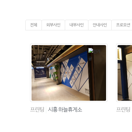
전체
외부사인
내부사인
안내사인
프로모션
프린팅
시흥 하늘휴게소
프린팅