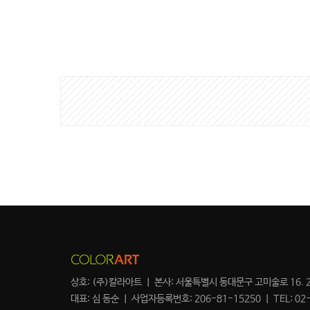
게
시
물
검
색
상호: (주)칼라아트 ㅣ 본사: 서울특별시 동대문구 고미술로 16. 2
대표: 심 동순 ㅣ 사업자등록번호: 206-81-15250 ㅣ TEL: 02-